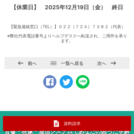
【休業日】 2025年12月19日（金） 終日
【緊急連絡窓口（TEL）】０２２（７２４）７３８２（代表）
※弊社代表電話番号よりヘルプデスクへ転送され、ご用件を承り
ます。
前へ
一覧へ戻る
次へ
Faceb
twitter
ook
ミヤツーなら防犯セキュリティシステム
資料請求
音響・映像・通信システムであなたの困ったを解