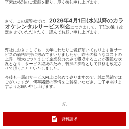
平素は格別のご愛顧を賜り、厚く御礼申し上げます。
2026年4月1日(水)以降のカラ
さて、この度弊社では、
オケレンタルサービス料金
につきまして、下記の通り改
定させていただきたく、謹んでお願い申し上げます。
弊社におきましても、長年にわたりご愛顧頂いております当サー
ビスの価格維持に努めてまいりましたが、昨今の様々なコストの
上昇・増大につきまして企業努力のみで吸収することが困難な状
況となり、サービス継続のため、苦渋の決断として価格を改定さ
せて頂くことといたしました。
今後も一層のサービス向上に努めて参りますので、誠に恐縮では
ございますが、何卒諸般の事情をご賢察いただき、ご了承賜りま
すようお願い申し上げます。
記
資料請求
１ 対象のサービス